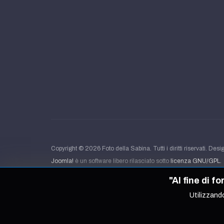
Copyright © 2026 Foto della Sabina. Tutti i diritti riservati. Des
Joomla!
è un software libero rilasciato sotto
licenza GNU/GPL.
"Al fine di f
Utilizzando