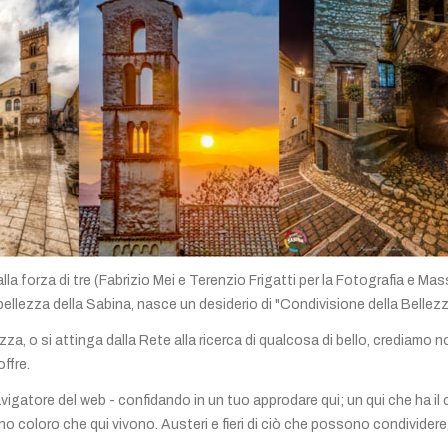
alla forza di tre (Fabrizio Mei e Terenzio Frigatti per la Fotografia e 
llezza della Sabina, nasce un desiderio di "Condivisione della Belle
ezza, o si attinga dalla Rete alla ricerca di qualcosa di bello, crediamo 
ffre.
gatore del web - confidando in un tuo approdare qui; un qui che ha il ca
o coloro che qui vivono. Austeri e fieri di ciò che possono condividere, 