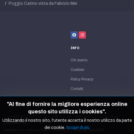
Poggio Catino vista da Fabrizio Mei
INFO
Chi siamo
Cookies
Policy Privacy
Contatti
"Al fine di fornire la migliore esperienza online
questo sito utilizza i cookies".
Copyright © 2026 Foto della Sabina. Tutti i diritti riservati. Designed by
Utilizzando il nostro sito, l'utente accetta il nostro utilizzo da parte
JoomlArt.com
.
dei cookie.
Scopri di più
Joomla!
è un software libero rilasciato sotto
licenza GNU/GPL.