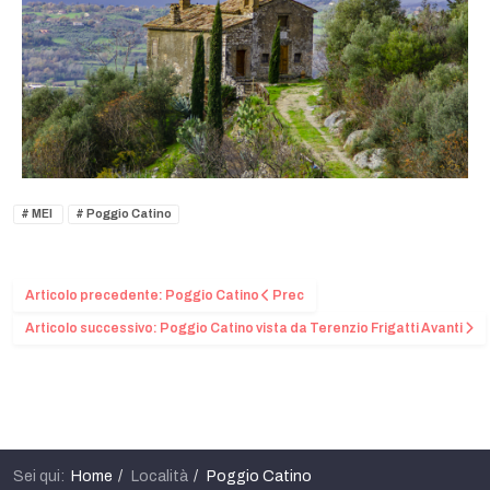
MEI
Poggio Catino
Articolo precedente: Poggio Catino
Prec
Articolo successivo: Poggio Catino vista da Terenzio Frigatti
Avanti
Sei qui:
Home
Località
Poggio Catino