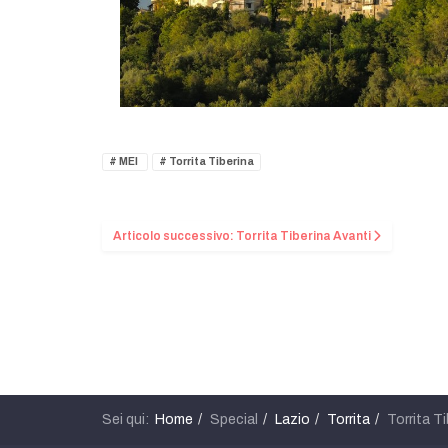
MEI
Torrita Tiberina
Articolo successivo: Torrita Tiberina
Avanti
Sei qui:
Home
Special
Lazio
Torrita
Torrita Ti