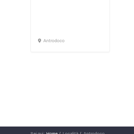
Antrodoco
Sei qui:
Home
Località
Antrodoco