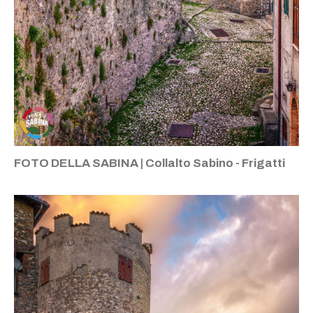
FOTO DELLA SABINA | Collalto Sabino - Frigatti