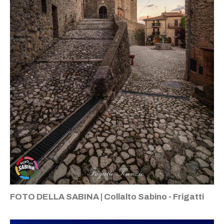
FOTO DELLA SABINA | Collalto Sabino - Frigatti