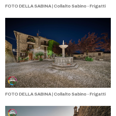
FOTO DELLA SABINA | Collalto Sabino - Frigatti
FOTO DELLA SABINA | Collalto Sabino - Frigatti